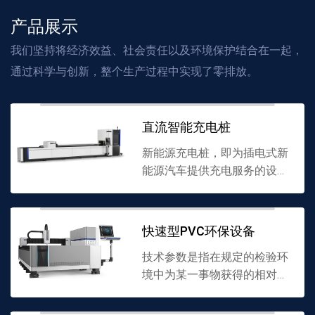
产品展示
我们坚持将经济效益、社会责任以及环境保护结合在一起，
通过科学与创新，整个生产过程中实现了零排放。
直流智能充电桩
新能源充电桩，即为插电式新
能源汽车提供充电服务的设备
装置，通常安装在公共楼宇、
停车场、商场、运营车充电站
等公共场所及居民小区等私人
快速型PVC环保设备
场所。它利用电力电子技术
技术参数是指在规定的检验环
将...
境中为某一事物获得的相对数
据，通常是指设计或生产过程
中制作的性能测试报告，包括