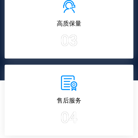
高质保量
03
售后服务
04