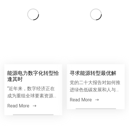
能源电力数字化转型恰
寻求能源转型最优解
逢其时
党的二十大报告对如何推
“近年来，数字经济正在
进绿色低碳发展和人与自
成为重组全球要素资源、
然和谐共生进行了深入阐
Read More
重塑全球经济结构、改变
述。其中“加快规划建设
Read More
全球竞争格局的关键力
新型能源体系”是新时代
量。新一轮科技革命和产
我国能源产业转型升级的