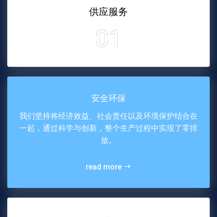
供应服务
01
安全环保
我们坚持将经济效益、社会责任以及环境保护结合在
一起，通过科学与创新，整个生产过程中实现了零排
放。
read more