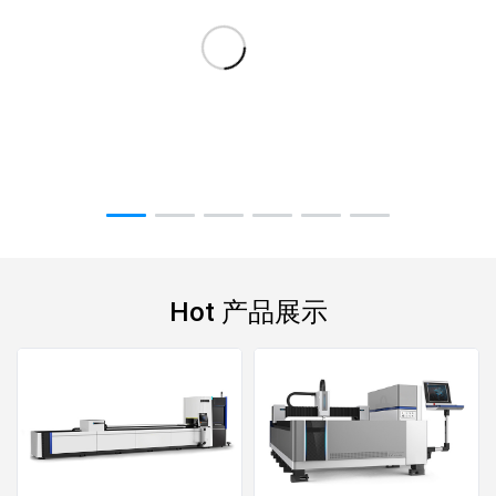
Hot 产品展示