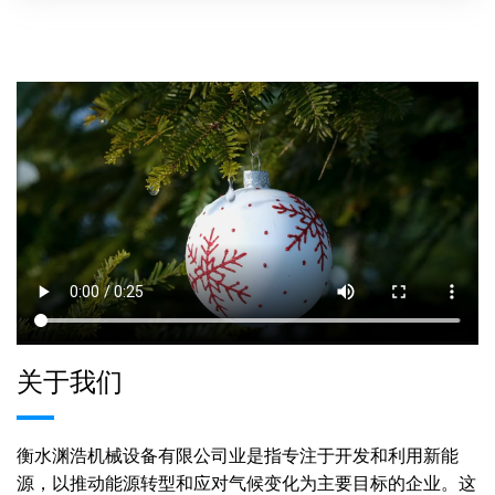
关于我们
衡水渊浩机械设备有限公司业是指专注于开发和利用新能
源，以推动能源转型和应对气候变化为主要目标的企业。这